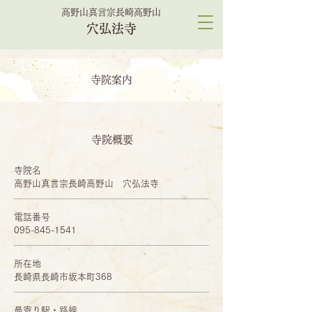
高野山真言宗長崎高野山
穴弘法寺
​寺院案内
寺院概要
寺院名
高野山真言宗長崎高野山 穴弘法寺
​電話番号
095-845-1541
所在地
長崎県長崎市坂本町368
最寄り駅・路線